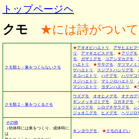
トップページヘ
クモ
★には詩がついて
★
アオオビハエトリ
、
アサヒエビグ
リ
、
アマギエビスグモ
、
★
アリグモ
モ
、
ガザミグモ
、
コアシダカグモ
、
ハエトリ
、
★
ササグモ
、
サツマノミ
クモ類１・巣をつくらないクモ
ゲハエトリ
、
スジブトハシリグモ
、
ネコハエトリ
、
ハナグモ
、
ハリゲコ
スジハエトリ
、
マミジロハエトリ
、
マジハエトリ
、
ヨダンハエトリ
、
★
ウズグモ
、
オオヒメグモ
、
オナガグ
ギンメッキゴミグモ
、
コガネグモ
、
クモ類２・巣をつくるクモ
ジョウグモ
、
シロブチサラグモ
、
シ
ジョオニグモ
、
ヒメグモ
、
ヘリジロ
その他
（幼体時には巣をつくり、成体時に
、
キンヨウグモ
★
クモのまどい
は