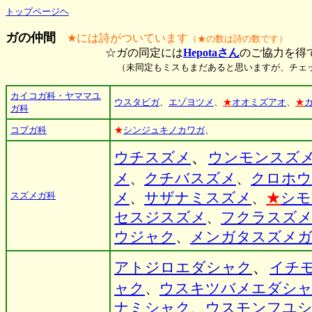
トップページヘ
ガの仲間
★には詩がついています
（★の数は詩の数です）
☆ガの同定には
Hepotaさん
のご協力を得
（未同定もミスもまだあると思いますが、チェ
カイコガ科・ヤママユ
ウスタビガ
、
エゾヨツメ
、
★
オオミズアオ
、
★
ガ科
コブガ科
★
シンジュキノカワガ
、
、
ウチスズメ
ウンモンスズ
メ
、
クチバスズメ
、
クロホウ
スズメガ科
メ
、
サザナミスズメ
、
★
シモ
セスジスズメ
、
フクラスズ
ウジャク
、
メンガタスズメ
、
アトジロエダシャク
イチ
ャク
、
ウスキツバメエダシ
ナミシャク
、
ウスモンフユ