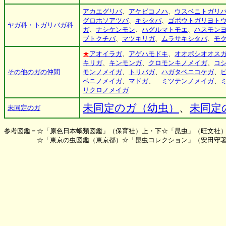
アカエグリバ
、
アケビコノハ
、
ウスベニトガリ
グロホソアツバ
、
キシタバ
、
ゴボウトガリヨト
ヤガ科・トガリバガ科
ガ
、
ナシケンモン
、
ハグルマトモエ
、
ハスモン
ブトクチバ
、
マツキリガ
、
ムラサキシタバ
、
モ
★
アオイラガ
、
アゲハモドキ
、
オオボシオオス
キリガ
、
キンモンガ
、
クロモンキノメイガ
、
コ
その他のガの仲間
モンノメイガ
、
トリバガ
、
ハガタベニコケガ
、
ベニノメイガ
、
マドガ
、
ミツテンノメイガ
、
リクロノメイガ
未同定のガ（幼虫）
、
未同定
未同定のガ
参考図鑑＝☆「原色日本蛾類図鑑」（保育社）上・下☆「昆虫」（旺文社
☆「東京の虫図鑑（東京都）☆「昆虫コレクション」（安田守著・山