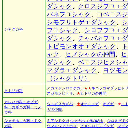
ダシャク
、
クロスジフユエ
バネフユシャク
、
コベニス
シモフリトゲエダシャク
、
シャクガ科
フユシャク
、
シロフフユエ
ダシャク
、
チャバネフユエ
トビモンオオエダシャク
、
ャク
、
ヒメシャクの仲間
、
ヒ
ダシャク
、
ベニスジヒメシ
マダラエダシャク
、
ヨツモ
（シャクトリ）
アカスジシロコケガ
、
★★
キハラゴマダラヒト
ヒトリガ科
スジモンヒトリ
、
★
ヒトリガの仲間
カレハガ科・オビガ
ウスギヌカギバ
、
★
オオミノガ
、
オビガ
、
★
ニ
科・カギバガ科・ミノ
、
ガの仲間
ガ科
シャチホコガ科・ドク
キアシドクガ
シャチホコガの幼虫
、
シロオビド
ガ科
ツマキシャチホコ
、
ヒメシロモンドクガ
、
マイ