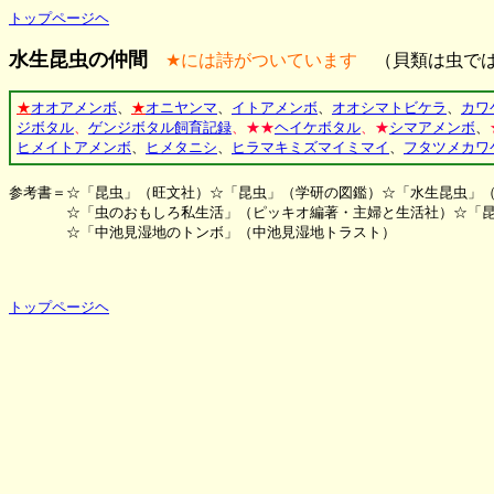
トップページヘ
水生昆虫の仲間
★には詩がついています
（貝類は虫では
★
オオアメンボ
、
★
オニヤンマ
、
イトアメンボ
、
オオシマトビケラ
、
カワ
ジボタル
、
ゲンジボタル飼育記録
、★★
ヘイケボタル
、★
シマアメンボ
、
ヒメイトアメンボ
、
ヒメタニシ
、
ヒラマキミズマイミマイ
、
フタツメカワ
参考書＝☆「昆虫」（旺文社）☆「昆虫」（学研の図鑑）☆「水生昆虫」
☆「虫のおもしろ私生活」（ピッキオ編著・主婦と生活社）☆「昆虫
☆「中池見湿地のトンボ」（中池見湿地トラスト）
トップページヘ